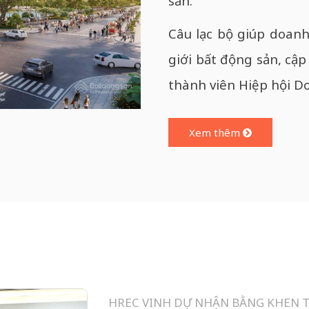
sản.
Câu lạc bộ giúp doanh
giới bất động sản, cập
thành viên Hiệp hội Do
Xem thêm
HREC VINH DỰ NHẬN BẰNG KHEN 