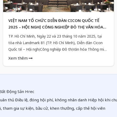
VIỆT NAM TỔ CHỨC DIỄN ĐÀN CICON QUỐC TẾ
2025 – HỘI NGHỊ CÔNG NGHIỆP ĐÔ THỊ VĂN HÓA
THÔNG MINH
TP. Hồ Chí Minh, Ngày 22 và 23 tháng 10 năm 2025, tại
tòa nhà Landmark 81 (TP. Hồ Chí Minh), Diễn đàn Cicon
Quốc tế – Hội nghị Công nghiệp Đô thị Văn hóa Thông minh
năm 2025 (Cicon International Forum 2025) sẽ chính thức
Xem thêm
diễn ra. Sự kiện do Tổ chức Cicon Hàn Quốc phối hợp cùng
Công ty Q&S Entertainment Group tổ chức, đánh dấu lần
thứ 5 diễn ra tại khu vực ASEAN.
i Bất Động Sản Hrec
 tuân thủ Điều lệ, đóng hội phí, không nhân danh Hiệp hội khi c
i, tham gia sự kiện, bầu cử, khen thưởng, cấp thẻ hội viên