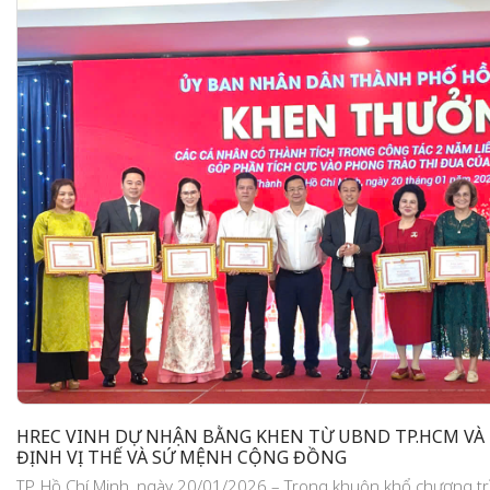
HREC VINH DỰ NHẬN BẰNG KHEN TỪ UBND TP.HCM VÀ
ĐỊNH VỊ THẾ VÀ SỨ MỆNH CỘNG ĐỒNG
TP. Hồ Chí Minh, ngày 20/01/2026 – Trong khuôn khổ chương tr