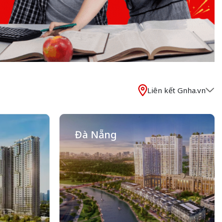
Liên kết Gnha.vn
Đà Nẵng