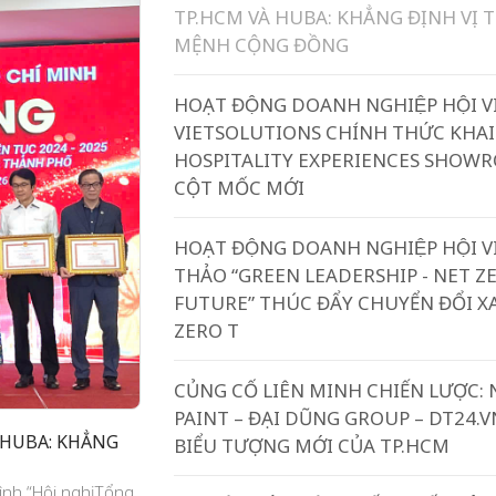
TP.HCM VÀ HUBA: KHẲNG ĐỊNH VỊ T
MỆNH CỘNG ĐỒNG
HOẠT ĐỘNG DOANH NGHIỆP HỘI V
VIETSOLUTIONS CHÍNH THỨC KHA
HOSPITALITY EXPERIENCES SHOW
CỘT MỐC MỚI
HOẠT ĐỘNG DOANH NGHIỆP HỘI V
THẢO “GREEN LEADERSHIP - NET Z
FUTURE” THÚC ĐẨY CHUYỂN ĐỔI X
ZERO T
CỦNG CỐ LIÊN MINH CHIẾN LƯỢC: 
PAINT – ĐẠI DŨNG GROUP – DT24.V
 HUBA: KHẲNG
BIỂU TƯỢNG MỚI CỦA TP.HCM
ình “Hội nghị Tổng