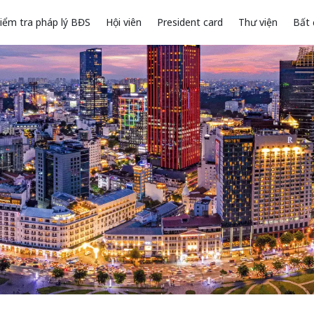
iểm tra pháp lý BĐS
Hội viên
President card
Thư viện
Bất 