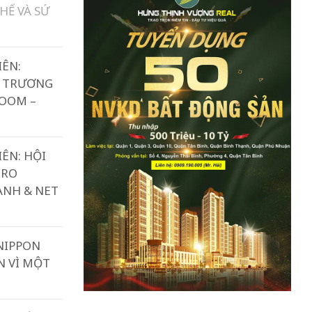
HẾ VÀ SỨ
IÊN:
I TRƯƠNG
ROOM –
IÊN: HỘI
ERO
ANH & NET
NIPPON
N VÌ MỘT