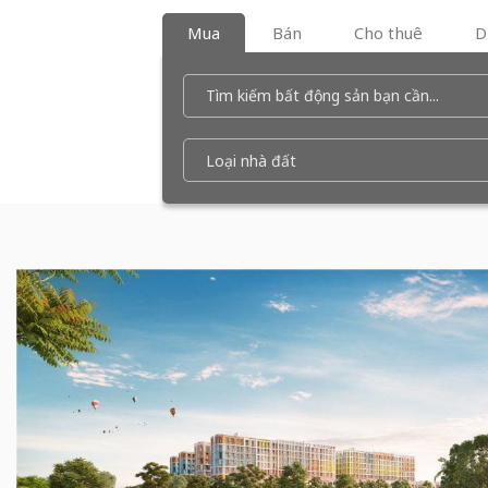
Mua
Bán
Cho thuê
D