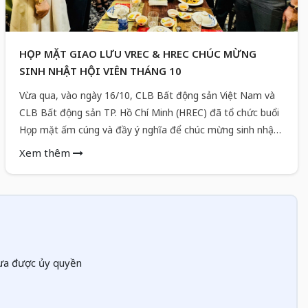
HỌP MẶT GIAO LƯU VREC & HREC CHÚC MỪNG
SINH NHẬT HỘI VIÊN THÁNG 10
Vừa qua, vào ngày 16/10, CLB Bất động sản Việt Nam và
CLB Bất động sản TP. Hồ Chí Minh (HREC) đã tổ chức buổi
Họp mặt ấm cúng và đầy ý nghĩa để chúc mừng sinh nhật
các hội viên có ngày sinh trong tháng 10. Sự kiện không chỉ
Xem thêm
là dịp để VREC & HREC thể hiện sự quan tâm, gắn kết nội
bộ mà còn là một cơ hội vàng để các doanh nhân, chuyên
gia trong ngành bất động sản tăng cường kết nối, hợp tác
và cùng
hưa được ủy quyền