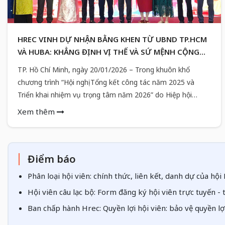
HREC VINH DỰ NHẬN BẰNG KHEN TỪ UBND TP.HCM
VÀ HUBA: KHẲNG ĐỊNH VỊ THẾ VÀ SỨ MỆNH CỘNG
ĐỒNG
TP. Hồ Chí Minh, ngày 20/01/2026 – Trong khuôn khổ
chương trình “Hội nghị Tổng kết công tác năm 2025 và
Triển khai nhiệm vụ trọng tâm năm 2026” do Hiệp hội
Doanh nghiệp TP.HCM (HUBA) tổ chức, Câu lạc bộ Bất
Xem thêm
động sản TP.HCM (HREC) đã long trọng đón nhận Bằng
khen cao quý từ Ủy ban Nhân dân TP.HCM và Hiệp hội
Doanh nghiệp Thành phố.
Điểm báo
Phân loại hội viên: chính thức, liên kết, danh dự của hộ
Hội viên câu lạc bộ: Form đăng ký hội viên trực tuyến -
Ban chấp hành Hrec: Quyền lợi hội viên: bảo vệ quyền lợ